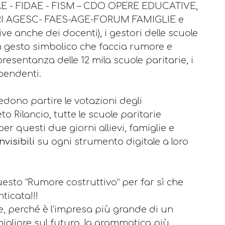
IDAE - FIDAE - FISM – CDO OPERE EDUCATIVE,
I AGESC- FAES-AGE-FORUM FAMIGLIE e
e anche dei docenti), i gestori delle scuole
 gesto simbolico che faccia rumore e
ppresentanza delle 12 mila scuole paritarie, i
ipendenti.
vedono partire le votazioni degli
 Rilancio, tutte le scuole paritarie
er questi due giorni allievi, famiglie e
visibili
su ogni strumento digitale a loro
uesto “Rumore costruttivo” per far sì che
icata!!!
, perché è l’impresa più grande di un
igliore sul futuro, la grammatica più