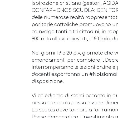
ispirazione cristiana (gestori, AG
CONFAP – CNOS SCUOLA; GENITOR
delle numerose realtà rappresentativ
paritarie cattoliche promuovono un
coinvolga tanti altri cittadini, in ra
900 mila allievi coinvolti, i 180 mila d
Nei giorni 19 e 20 p.v, giornate che 
emendamenti per cambiare il Decreto
interromperanno le lezioni online e p
docenti esporranno un
#Noisiamoin
disposizione.
Vi chiediamo di starci accanto in q
nessuna scuola possa essere diment
La scuola deve tornare a far rumore
Paese democratico, l’investimento m