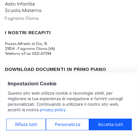
Asilo Infantile
Scuola Materna
Fagnano Olona
I NOSTRI RECAPITI
Piazza Alfredo di Dio, 10
21054 - Fagnano Olona (VA)
Telefono e Fax: 0331 617294
DOWNLOAD DOCUMENTI IN PRIMO PIANO
Calendario scolastico
Tabella Dietetica Invernale
Attestazione per rientrare a scuola
Sovvenzioni, sussidi, vantaggi, contributi o aiuti 2025
© 2026 Asilo Infantile Scuola Materna | P.IVA 01364730125 -
Privacy Policy
-
Cookie Policy
-
Aggiorna Preferenze