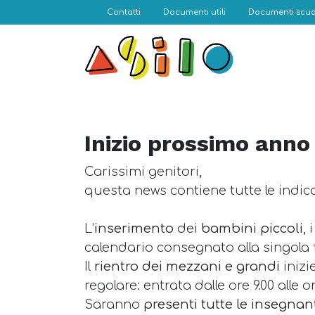
Contatti
Documenti utili
Documenti scuo
Inizio prossimo anno
Carissimi genitori,
questa news contiene tutte le indicaz
L’
inserimento
dei
bambini piccoli
,
calendario consegnato alla singola 
Il
rientro dei mezzani e grandi
inizi
regolare: entrata dalle ore 9.00 alle or
Saranno
presenti tutte le insegnanti