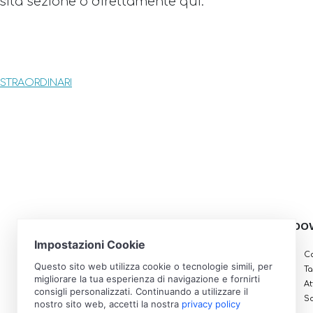
osita sezione o direttamente qui:
 STRAORDINARI
I NOSTRI RECAPITI
DO
Piazza Alfredo di Dio, 10
Ca
21054 - Fagnano Olona (VA)
Ta
Telefono e Fax: 0331 617294
At
So