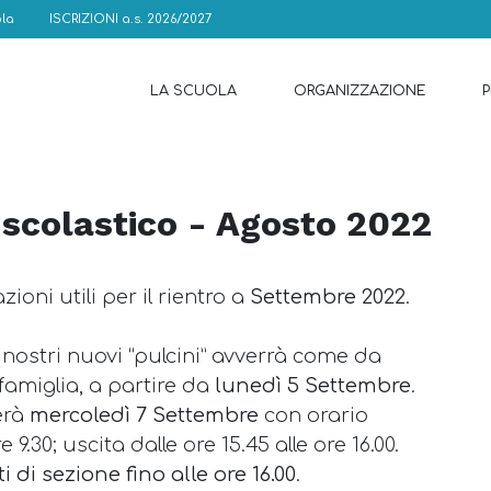
la
ISCRIZIONI a.s. 2026/2027
LA SCUOLA
ORGANIZZAZIONE
 scolastico - Agosto 2022
ioni utili per il rientro a
Settembre 2022
.
 i nostri nuovi “pulcini” avverrà come da
famiglia, a partire da
lunedì 5 Settembre
.
erà
mercoledì 7 Settembre
con orario
e 9.30; uscita dalle ore 15.45 alle ore 16.00.
 di sezione fino alle ore 16.00
.