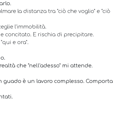
arlo
.
are la distanza tra "ciò che voglio" e "ciò
ceglie l'immobilità.
e concitato. E rischia di precipitare.
"qui e ora".
io.
realtà che "nell'adesso" mi attende
.
un guado è un lavoro complesso. Comporta
ntati.