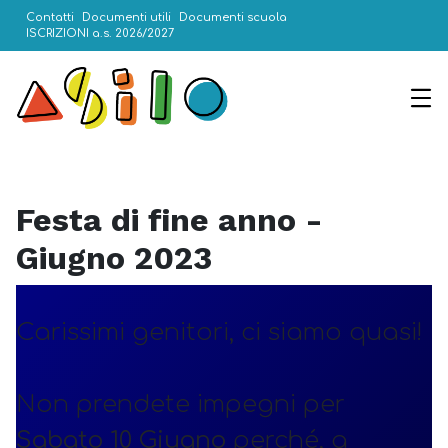
Contatti
Documenti utili
Documenti scuola
ISCRIZIONI a.s. 2026/2027
Festa di fine anno -
Giugno 2023
Carissimi genitori, ci siamo quasi!
Non prendete impegni per
Sabato 10 Giugno
perché, a