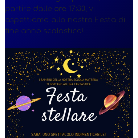
partire dalle
ore 17:30
, vi
aspettiamo alla nostra Festa di
fine anno scolastico!