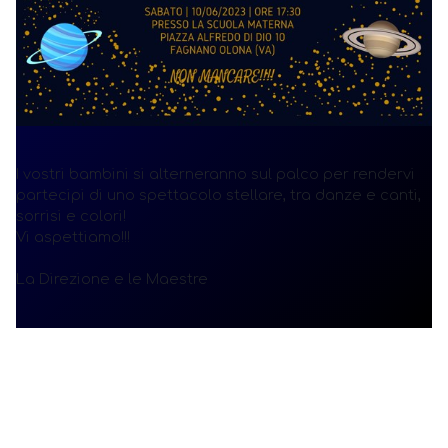
I vostri bambini si alterneranno sul palco per rendervi
partecipi di uno spettacolo stellare, tra danze e canti,
sorrisi e colori!
Vi aspettiamo!!!
La Direzione e le Maestre